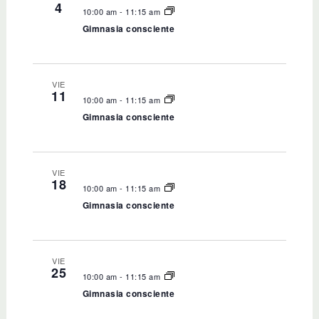
4
y
E
10:00 am
-
11:15 am
Gimnasia consciente
v
v
i
e
s
n
VIE
11
t
t
10:00 am
-
11:15 am
Gimnasia consciente
a
o
s
d
VIE
18
e
10:00 am
-
11:15 am
Gimnasia consciente
E
v
e
VIE
25
n
10:00 am
-
11:15 am
Gimnasia consciente
t