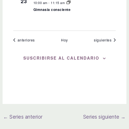
23
10:00 am
-
11:15 am
Gimnasia consciente
Eventos
Eventos
anteriores
Hoy
siguientes
SUSCRIBIRSE AL CALENDARIO
←
Series anterior
Series siguiente
→