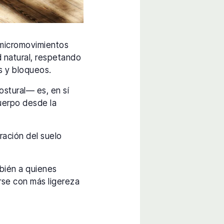
 micromovimientos
d natural, respetando
s y bloqueos.
ostural— es, en sí
cuerpo desde la
ración del suelo
mbién a quienes
irse con más ligereza