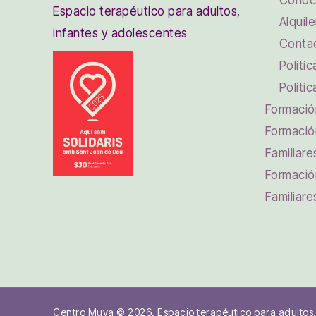
Conoc
Espacio terapéutico para adultos,
Alquile
infantes y adolescentes
Conta
Políti
Políti
Formación
Formació
Familiare
Formació
Familiare
Centro Muya © 2026. Espacio terapéutico para adultos,