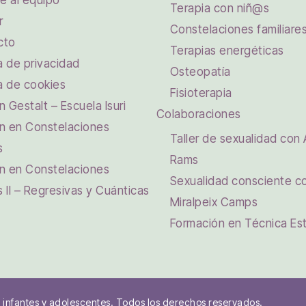
e al equipo
Terapia con niñ@s
r
Constelaciones familiare
cto
Terapias energéticas
ca de privacidad
Osteopatía
ca de cookies
Fisioterapia
 Gestalt – Escuela Isuri
Colaboraciones
n en Constelaciones
Taller de sexualidad con 
s
Rams
n en Constelaciones
Sexualidad consciente c
s II – Regresivas y Cuánticas
Miralpeix Camps
Formación en Técnica Est
 infantes y adolescentes. Todos los derechos reservados.