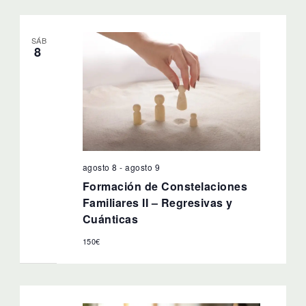
fecha.
SÁB
8
agosto 8
-
agosto 9
Formación de Constelaciones
Familiares II – Regresivas y
Cuánticas
150€