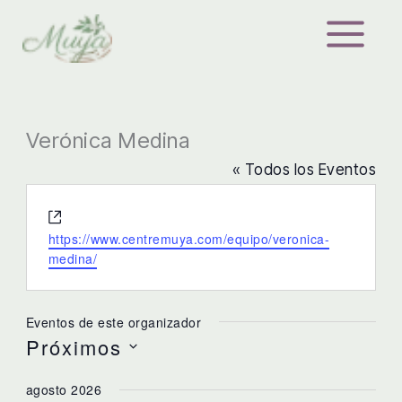
Ir
al
contenido
Verónica Medina
« Todos los Eventos
Website
https://www.centremuya.com/equipo/veronica-
medina/
Eventos de este organizador
Próximos
Selecciona
agosto 2026
la