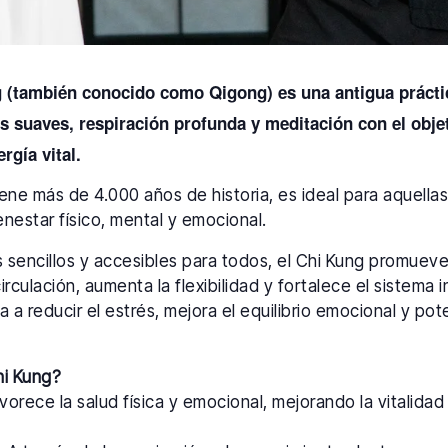
g (también conocido como Qigong) es una antigua prácti
suaves, respiración profunda y meditación con el objeti
ergía vital.
tiene más de 4.000 años de historia, es ideal para aquell
nestar físico, mental y emocional.
os sencillos y accesibles para todos, el Chi Kung promuev
circulación, aumenta la flexibilidad y fortalece el sistema
a a reducir el estrés, mejora el equilibrio emocional y pot
hi Kung?
orece la salud física y emocional, mejorando la vitalidad y