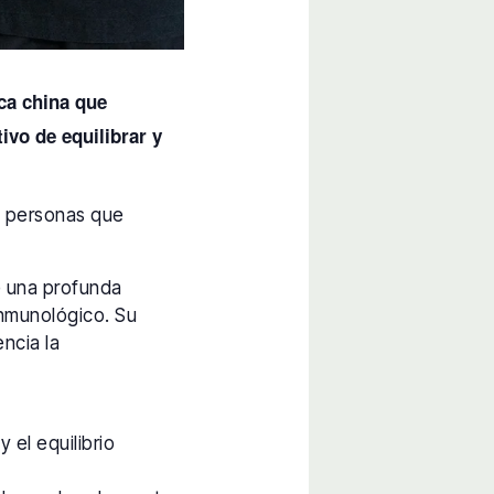
ca china que
vo de equilibrar y
as personas que
e una profunda
 inmunológico. Su
encia la
 el equilibrio