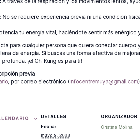
:
A través de la respiración y los movimientos lentos, ayu
:
No se requiere experiencia previa ni una condición física
tencia tu energía vital, haciéndote sentir más enérgico y 
ecta para cualquier persona que quiera conectar cuerpo 
llena de energía. Si buscas una forma efectiva de mejorar
 profunda, ¡el Chi Kung es para ti!
cripción previa
ario
, por correo electrónico (
infocentremuya@gmail.com
DETALLES
ORGANIZADOR
ALENDARIO
Fecha:
Cristina Molina
mayo 9, 2028