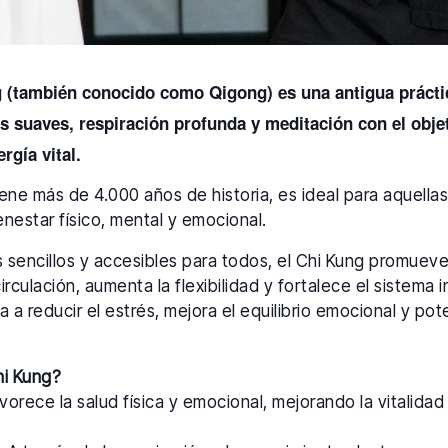
g (también conocido como Qigong) es una antigua prácti
suaves, respiración profunda y meditación con el objeti
ergía vital.
tiene más de 4.000 años de historia, es ideal para aquell
nestar físico, mental y emocional.
os sencillos y accesibles para todos, el Chi Kung promuev
circulación, aumenta la flexibilidad y fortalece el sistema
a a reducir el estrés, mejora el equilibrio emocional y pot
hi Kung?
orece la salud física y emocional, mejorando la vitalidad y