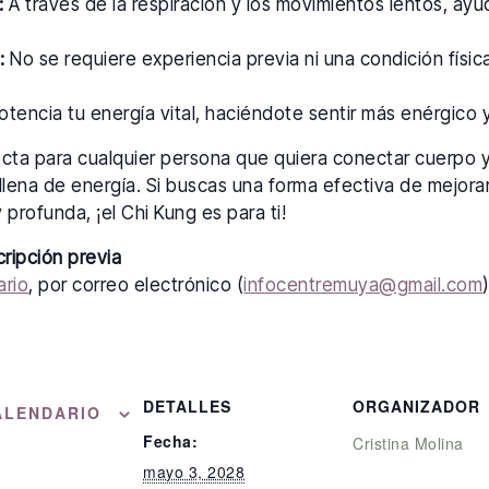
:
A través de la respiración y los movimientos lentos, ayu
:
No se requiere experiencia previa ni una condición física
tencia tu energía vital, haciéndote sentir más enérgico y 
ecta para cualquier persona que quiera conectar cuerpo 
llena de energía. Si buscas una forma efectiva de mejorar
 profunda, ¡el Chi Kung es para ti!
cripción previa
ario
, por correo electrónico (
infocentremuya@gmail.com
DETALLES
ORGANIZADOR
ALENDARIO
Fecha:
Cristina Molina
mayo 3, 2028