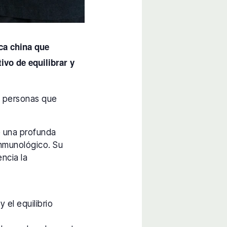
ca china que
vo de equilibrar y
as personas que
e una profunda
 inmunológico. Su
encia la
 el equilibrio