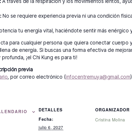
:
A través de la respiración y los movimientos lentos, ayu
:
No se requiere experiencia previa ni una condición física
tencia tu energía vital, haciéndote sentir más enérgico y 
ecta para cualquier persona que quiera conectar cuerpo 
llena de energía. Si buscas una forma efectiva de mejorar
 profunda, ¡el Chi Kung es para ti!
cripción previa
ario
, por correo electrónico (
infocentremuya@gmail.com
DETALLES
ORGANIZADOR
ALENDARIO
Fecha:
Cristina Molina
julio 6, 2027