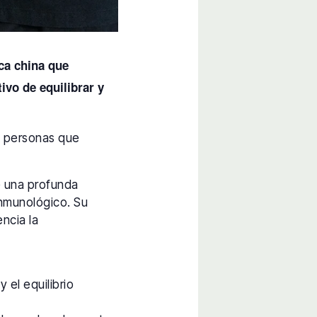
ca china que
vo de equilibrar y
as personas que
e una profunda
 inmunológico. Su
encia la
 el equilibrio