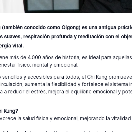
g (también conocido como Qigong) es una antigua prácti
suaves, respiración profunda y meditación con el objeti
ergía vital.
tiene más de 4.000 años de historia, es ideal para aquell
nestar físico, mental y emocional.
os sencillos y accesibles para todos, el Chi Kung promuev
circulación, aumenta la flexibilidad y fortalece el sistema
a a reducir el estrés, mejora el equilibrio emocional y pot
hi Kung?
orece la salud física y emocional, mejorando la vitalidad y