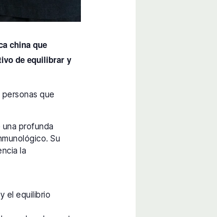
ca china que
vo de equilibrar y
as personas que
e una profunda
 inmunológico. Su
encia la
 el equilibrio