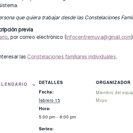
sistema.
ersona que quiera trabajar desde las Constelaciones Famil
cripción previa
ario
, por correo electrónico (
infocentremuya@gmail.com
nteresar las
Constelaciones familiares individuales
.
DETALLES
ORGANIZADOR
ALENDARIO
Fecha:
Miembro del equi
febrero 15
Muya
Hora:
5:00 pm - 8:00 pm
Series: