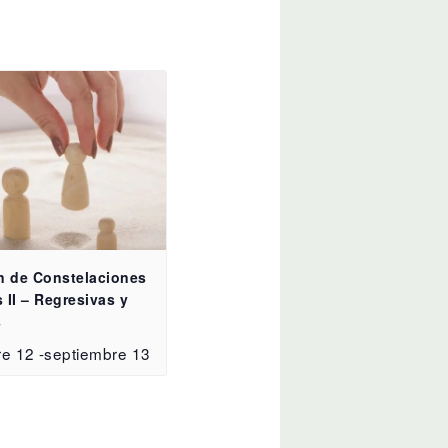
n de Constelaciones
 II – Regresivas y
s
re 12
-
septiembre 13