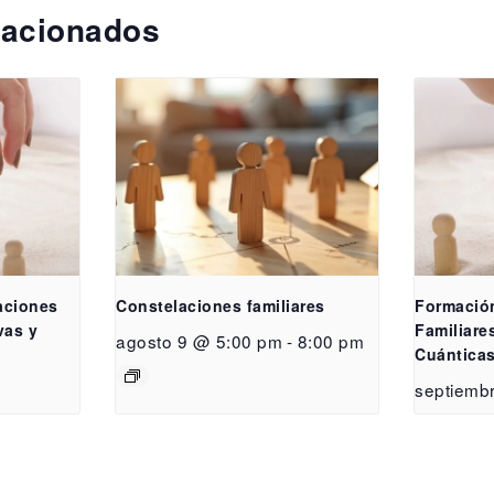
lacionados
aciones
Constelaciones familiares
Formació
vas y
Familiares
agosto 9 @ 5:00 pm
-
8:00 pm
Cuántica
septiemb