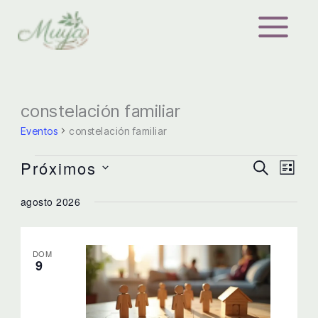
Ir
al
contenido
constelación familiar
Eventos
constelación familiar
Próximos
Eventos
BUSCAR
Navegación
Nave
LISTA
Selecciona
de
de
agosto 2026
la
búsqueda
vista
fecha.
y
de
DOM
vistas
Even
9
de
Eventos