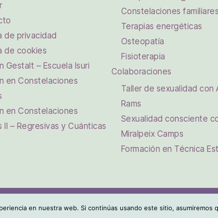
r
Constelaciones familiare
cto
Terapias energéticas
ca de privacidad
Osteopatía
ca de cookies
Fisioterapia
 Gestalt – Escuela Isuri
Colaboraciones
n en Constelaciones
Taller de sexualidad con 
s
Rams
n en Constelaciones
Sexualidad consciente c
s II – Regresivas y Cuánticas
Miralpeix Camps
Formación en Técnica Est
 infantes y adolescentes. Todos los derechos reservados.
eriencia en nuestra web. Si continúas usando este sitio, asumiremos q