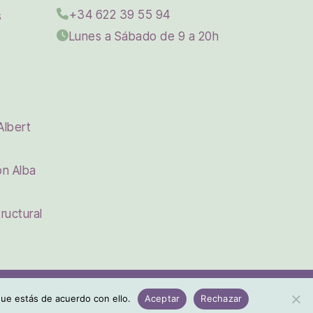
+34 622 39 55 94
s
Lunes a Sábado de 9 a 20h
Albert
on Alba
ructural
Instagram
ue estás de acuerdo con ello.
Aceptar
Rechazar