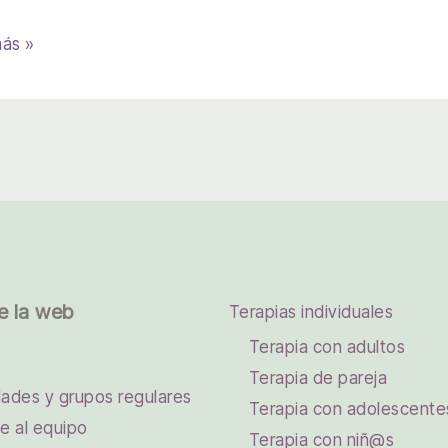
bre
más »
idad:
e la web
Terapias individuales
Terapia con adultos
Terapia de pareja
dades y grupos regulares
Terapia con adolescente
e al equipo
Terapia con niñ@s