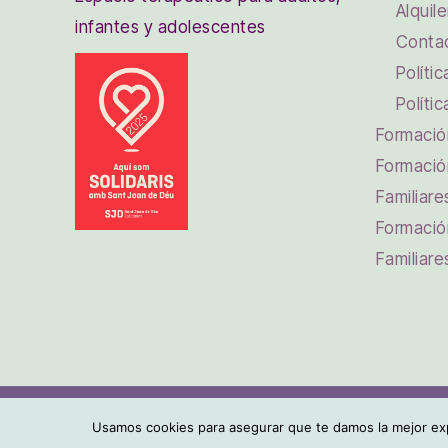
Alquile
infantes y adolescentes
Conta
Políti
Políti
Formación
Formació
Familiare
Formació
Familiare
Centro Muya © 2026. Espacio terapéutico para adultos,
Usamos cookies para asegurar que te damos la mejor exp