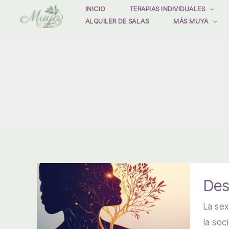
Ir
INICIO
TERAPIAS INDIVIDUALES
ALQUILER DE SALAS
MÁS MUYA
al
contenido
Des
La sex
la soc