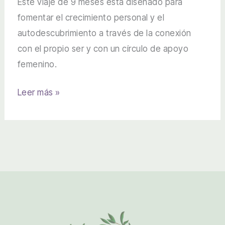
Este viaje de 9 meses está diseñado para
fomentar el crecimiento personal y el
autodescubrimiento a través de la conexión
con el propio ser y con un círculo de apoyo
femenino.
Círculo
Leer más »
de
mujeres