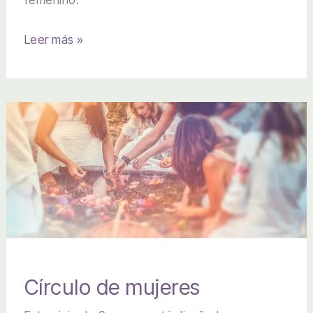
femenino.
Círculo
Leer más »
de
mujeres
Círculo de mujeres