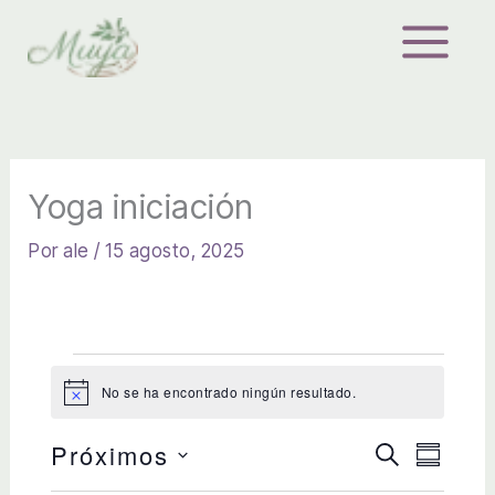
Ir
al
contenido
Yoga iniciación
Por
ale
/
15 agosto, 2025
Eventos
No se ha encontrado ningún resultado.
A
v
i
Próximos
B
s
N
N
R
o
U
E
S
a
a