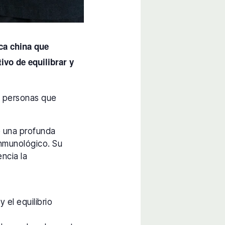
ca china que
vo de equilibrar y
as personas que
e una profunda
 inmunológico. Su
encia la
 el equilibrio