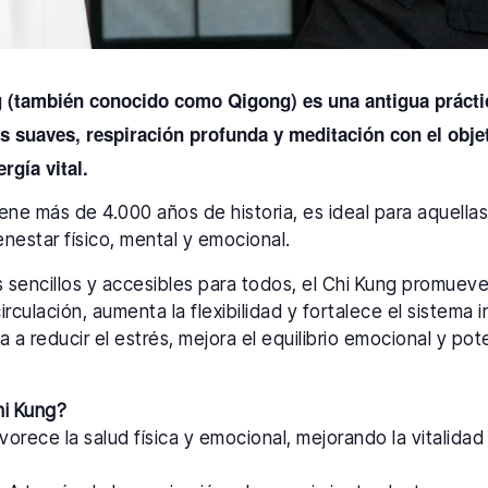
g (también conocido como Qigong) es una antigua prácti
suaves, respiración profunda y meditación con el objeti
ergía vital.
tiene más de 4.000 años de historia, es ideal para aquell
nestar físico, mental y emocional.
os sencillos y accesibles para todos, el Chi Kung promuev
circulación, aumenta la flexibilidad y fortalece el sistema
a a reducir el estrés, mejora el equilibrio emocional y pot
hi Kung?
orece la salud física y emocional, mejorando la vitalidad y