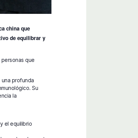
ca china que
vo de equilibrar y
as personas que
e una profunda
 inmunológico. Su
encia la
 el equilibrio