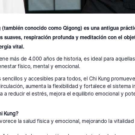
g (también conocido como Qigong) es una antigua prácti
suaves, respiración profunda y meditación con el objeti
ergía vital.
tiene más de 4.000 años de historia, es ideal para aquell
nestar físico, mental y emocional.
os sencillos y accesibles para todos, el Chi Kung promuev
circulación, aumenta la flexibilidad y fortalece el sistema
a a reducir el estrés, mejora el equilibrio emocional y pot
hi Kung?
orece la salud física y emocional, mejorando la vitalidad y