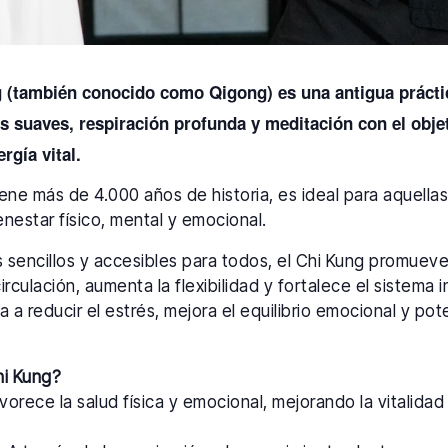
g (también conocido como Qigong) es una antigua prácti
suaves, respiración profunda y meditación con el objeti
ergía vital.
tiene más de 4.000 años de historia, es ideal para aquell
nestar físico, mental y emocional.
os sencillos y accesibles para todos, el Chi Kung promuev
circulación, aumenta la flexibilidad y fortalece el sistema
a a reducir el estrés, mejora el equilibrio emocional y pot
hi Kung?
orece la salud física y emocional, mejorando la vitalidad y