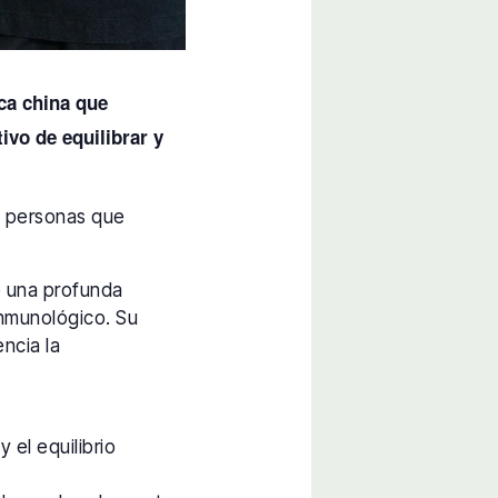
ca china que
vo de equilibrar y
as personas que
e una profunda
 inmunológico. Su
encia la
 el equilibrio