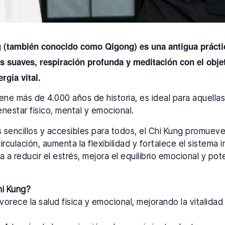
g (también conocido como Qigong) es una antigua prácti
suaves, respiración profunda y meditación con el objeti
ergía vital.
tiene más de 4.000 años de historia, es ideal para aquell
nestar físico, mental y emocional.
os sencillos y accesibles para todos, el Chi Kung promuev
circulación, aumenta la flexibilidad y fortalece el sistema
a a reducir el estrés, mejora el equilibrio emocional y pot
hi Kung?
orece la salud física y emocional, mejorando la vitalidad y