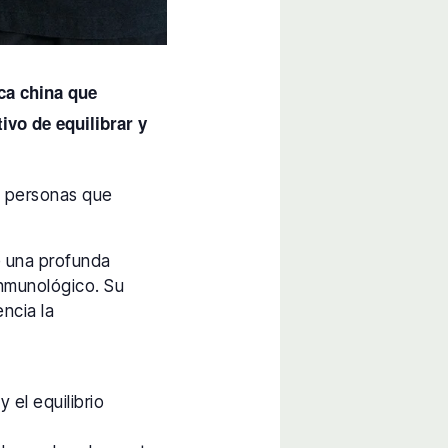
ca china que
vo de equilibrar y
as personas que
e una profunda
 inmunológico. Su
encia la
 el equilibrio