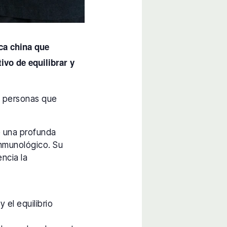
ca china que
vo de equilibrar y
as personas que
e una profunda
 inmunológico. Su
encia la
 el equilibrio