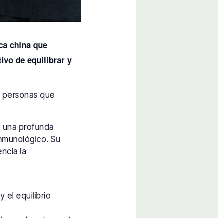
ca china que
vo de equilibrar y
as personas que
e una profunda
 inmunológico. Su
encia la
 el equilibrio