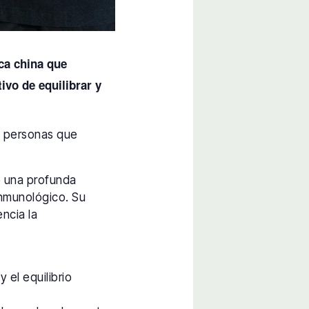
ca china que
vo de equilibrar y
as personas que
e una profunda
 inmunológico. Su
encia la
 el equilibrio