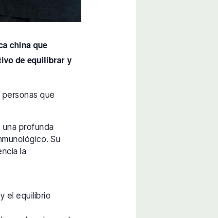
ca china que
vo de equilibrar y
as personas que
e una profunda
 inmunológico. Su
encia la
 el equilibrio