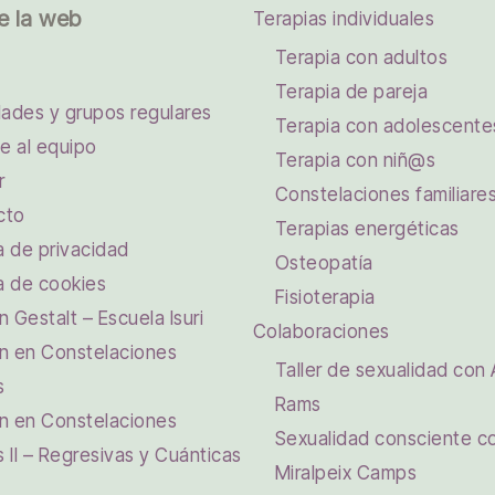
e la web
Terapias individuales
Terapia con adultos
Terapia de pareja
dades y grupos regulares
Terapia con adolescente
e al equipo
Terapia con niñ@s
r
Constelaciones familiare
cto
Terapias energéticas
ca de privacidad
Osteopatía
ca de cookies
Fisioterapia
 Gestalt – Escuela Isuri
Colaboraciones
n en Constelaciones
Taller de sexualidad con 
s
Rams
n en Constelaciones
Sexualidad consciente c
s II – Regresivas y Cuánticas
Miralpeix Camps