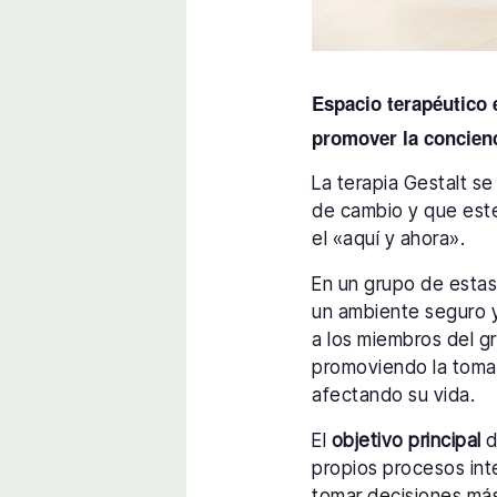
Espacio terapéutico e
promover la concienci
La terapia Gestalt s
de cambio y que est
el «aquí y ahora».
En un grupo de estas 
un ambiente seguro y 
a los miembros del 
promoviendo la toma
afectando su vida.
El
objetivo principal
d
propios procesos int
tomar decisiones más