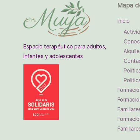
Mapa d
Inicio
Activi
Conoc
Espacio terapéutico para adultos,
Alquile
infantes y adolescentes
Conta
Políti
Políti
Formación
Formació
Familiare
Formació
Familiare