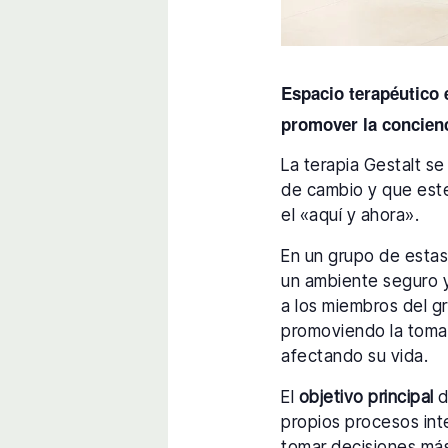
Espacio terapéutico e
promover la concienci
La terapia Gestalt s
de cambio y que est
el «aquí y ahora».
En un grupo de estas 
un ambiente seguro y 
a los miembros del 
promoviendo la toma
afectando su vida.
El
objetivo principal
d
propios procesos int
tomar decisiones más