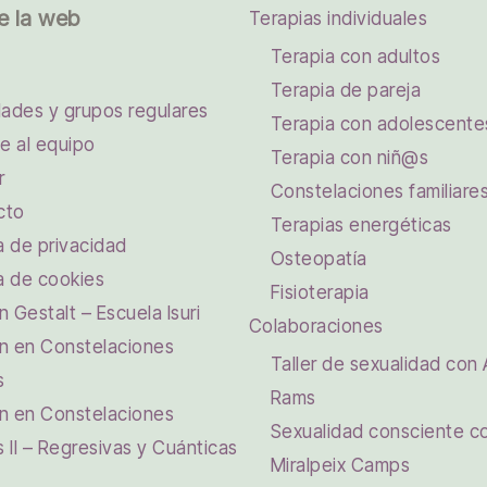
e la web
Terapias individuales
Terapia con adultos
Terapia de pareja
dades y grupos regulares
Terapia con adolescente
e al equipo
Terapia con niñ@s
r
Constelaciones familiare
cto
Terapias energéticas
ca de privacidad
Osteopatía
ca de cookies
Fisioterapia
 Gestalt – Escuela Isuri
Colaboraciones
n en Constelaciones
Taller de sexualidad con 
s
Rams
n en Constelaciones
Sexualidad consciente c
s II – Regresivas y Cuánticas
Miralpeix Camps