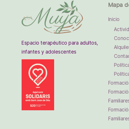
Mapa d
Inicio
Activi
Conoc
Espacio terapéutico para adultos,
Alquile
infantes y adolescentes
Conta
Políti
Políti
Formación
Formació
Familiare
Formació
Familiare